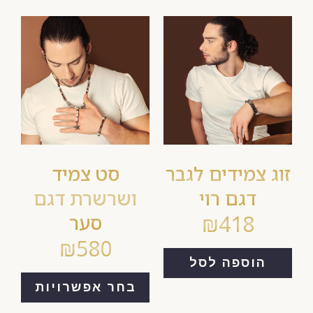
זוג צמידים לגבר
סט צמיד
דגם רוי
ושרשרת דגם
418
₪
סער
₪
580
הוספה לסל
בחר אפשרויות