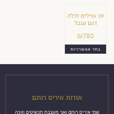
זוג עגילים לכלה
דגם ענבל
₪
780
בחר אפשרויות
אודות איריס רותם
שמי איריס רותם ואני מעצבת תכשיטים וזוכה